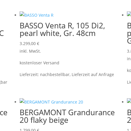
BASSO Venta R, 105 Di2,
B
RC
pearl white, Gr. 48cm
p
G
3.299,00
€
inkl. MwSt.
3
in
kostenloser Versand
ko
Lieferzeit:
nachbestellbar, Lieferzeit auf Anfrage
gbar
Li
ce
BERGAMONT Grandurance
20 flaky beige
2
1.799,00
€
1