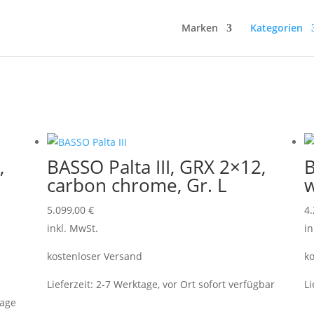
Marken
Kategorien
,
BASSO Palta III, GRX 2×12,
B
carbon chrome, Gr. L
w
5.099,00
€
4
inkl. MwSt.
in
kostenloser Versand
ko
Lieferzeit:
2-7 Werktage, vor Ort sofort verfügbar
Li
rage