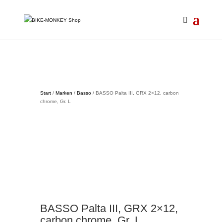
Start
/
Marken
/
Basso
/ BASSO Palta III, GRX 2×12, carbon
chrome, Gr. L
BASSO Palta III, GRX 2×12,
carbon chrome, Gr. L