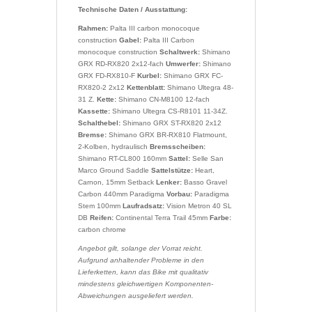
Technische Daten / Ausstattung:
Rahmen:
Palta III carbon monocoque
construction
Gabel:
Palta III Carbon
monocoque construction
Schaltwerk:
Shimano
GRX RD-RX820 2x12-fach
Umwerfer:
Shimano
GRX FD-RX810-F
Kurbel:
Shimano GRX FC-
RX820-2 2x12
Kettenblatt:
Shimano Ultegra 48-
31 Z.
Kette:
Shimano CN-M8100 12-fach
Kassette:
Shimano Ultegra CS-R8101 11-34Z.
Schalthebel:
Shimano GRX ST-RX820 2x12
Bremse:
Shimano GRX BR-RX810 Flatmount,
2-Kolben, hydraulisch
Bremsscheiben:
Shimano RT-CL800 160mm
Sattel:
Selle San
Marco Ground Saddle
Sattelstütze:
Heart,
Carnon, 15mm Setback
Lenker:
Basso Gravel
Carbon 440mm Paradigma
Vorbau:
Paradigma
Stem 100mm
Laufradsatz:
Vision Metron 40 SL
DB
Reifen:
Continental Terra Trail 45mm
Farbe:
carbon chrome
Angebot gilt, solange der Vorrat reicht.
Aufgrund anhaltender Probleme in den
Lieferketten, kann das Bike mit qualitativ
mindestens gleichwertigen Komponenten-
Abweichungen ausgeliefert werden.