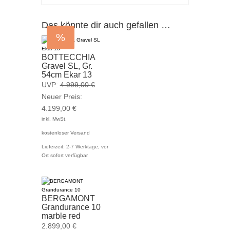
Das könnte dir auch gefallen …
%
BOTTECCHIA
Gravel SL, Gr.
54cm Ekar 13
Ursprünglicher
UVP:
4.999,00
€
Preis
Neuer Preis:
Aktueller
war:
4.199,00
€
Preis
4.999,00 €
inkl. MwSt.
ist:
kostenloser Versand
4.199,00 €.
Lieferzeit:
2-7 Werktage, vor
Ort sofort verfügbar
BERGAMONT
Grandurance 10
marble red
2.899,00
€