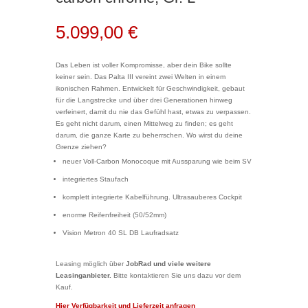
5.099,00
€
Das Leben ist voller Kompromisse, aber dein Bike sollte
keiner sein. Das Palta III vereint zwei Welten in einem
ikonischen Rahmen. Entwickelt für Geschwindigkeit, gebaut
für die Langstrecke und über drei Generationen hinweg
verfeinert, damit du nie das Gefühl hast, etwas zu verpassen.
Es geht nicht darum, einen Mittelweg zu finden; es geht
darum, die ganze Karte zu beherrschen. Wo wirst du deine
Grenze ziehen?
neuer Voll-Carbon Monocoque mit Aussparung wie beim SV
integriertes Staufach
komplett integrierte Kabelführung. Ultrasauberes Cockpit
enorme Reifenfreiheit (50/52mm)
Vision Metron 40 SL DB Laufradsatz
Leasing möglich über
JobRad und viele weitere
Leasinganbieter.
Bitte kontaktieren Sie uns dazu vor dem
Kauf.
Hier Verfügbarkeit und Lieferzeit anfragen