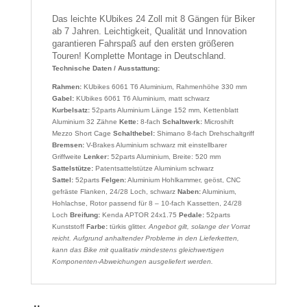
Das leichte KUbikes 24 Zoll mit 8 Gängen für Biker
ab 7 Jahren.
Leichtigkeit, Qualität und Innovation
garantieren Fahrspaß auf den ersten größeren
Touren! Komplette Montage in Deutschland.
Technische Daten / Ausstattung:
Rahmen:
KUbikes 6061 T6 Aluminium, Rahmenhöhe 330 mm
Gabel:
KUbikes 6061 T6 Aluminium, matt schwarz
Kurbelsatz:
52parts Aluminium Länge 152 mm, Kettenblatt
Aluminium 32 Zähne
Kette:
8-fach
Schaltwerk:
Microshift
Mezzo Short Cage
Schalthebel:
Shimano 8-fach Drehschaltgriff
Bremsen:
V-Brakes Aluminium schwarz mit einstellbarer
Griffweite
Lenker:
52parts Aluminium, Breite: 520 mm
Sattelstütze:
Patentsattelstütze Aluminium schwarz
Sattel:
52parts
Felgen:
Aluminium Hohlkammer, geöst, CNC
gefräste Flanken, 24/28 Loch, schwarz
Naben:
Aluminium,
Hohlachse, Rotor passend für 8 – 10-fach Kassetten, 24/28
Loch
Breifung:
Kenda APTOR 24x1.75
Pedale:
52parts
Kunststoff
Farbe:
türkis glitter.
Angebot gilt, solange der Vorrat
reicht.
Aufgrund anhaltender Probleme in den Lieferketten,
kann das Bike mit qualitativ mindestens gleichwertigen
Komponenten-Abweichungen ausgeliefert werden.