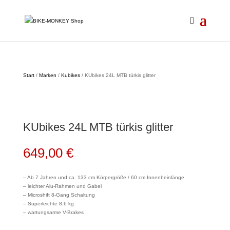
Start
/
Marken
/
Kubikes
/ KUbikes 24L MTB türkis glitter
KUbikes 24L MTB türkis glitter
649,00
€
– Ab 7 Jahren und ca. 133 cm Körpergröße / 60 cm Innenbeinlänge
– leichter Alu-Rahmen und Gabel
– Microshift 8-Gang Schaltung
– Superleichte 8,6 kg
– wartungsarme V-Brakes