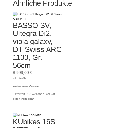
Ähnliche Produkte
BASSO SV,
Ultegra Di2,
viola galaxy,
DT Swiss ARC
1100, Gr.
56cm
8.999,00
€
inkl. MwSt.
kostenloser Versand
Lieferzeit:
2-7 Werktage, vor Ort
sofort verfügbar
KUbikes 16S